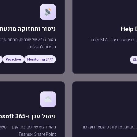
ניטור ותחזוקה מונעת
ניטור 24/7 של שרתים, תחנות
תמיכה יומיומית לעובדים — בטלפון, ברימוט ובביקור. SLA מוגדר
הופכות לתקלות.
Proactive
24/7 Monitoring
S
ניהול ענן ו-Microsoft 365
הגנה על הארגון — אנטי-וירוס, MFA, גיבויים, מדיניות סיסמאות ועדכוני
ניהול רציף של סביבת הענן — משת
SharePoint ו-Teams.