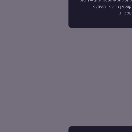
הסיסטמאי הפנימי עוזב — העסק
וע. אין גיבוי, אין תיעוד, אין
שכיות.