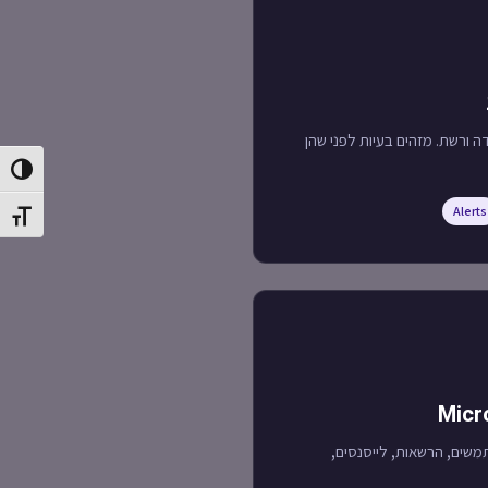
 עבודה ורשת. מזהים בעיות לפני שהן
ntrast
Alerts
t size
משים, הרשאות, לייסנסים,