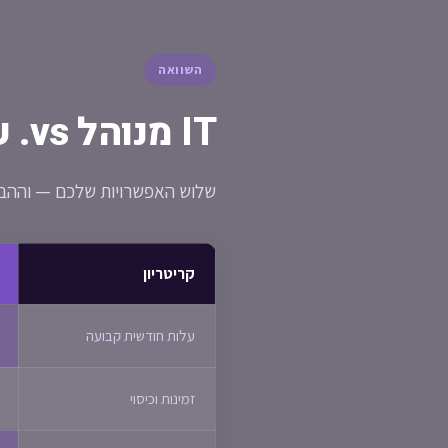
השוואה
IT מנוהל vs. עובד פנימי vs. Break-Fix
שלוש האפשרויות שלכם — וההבדל
קריטריון
עלות חודשית קבועה
זמינות וכיסוי