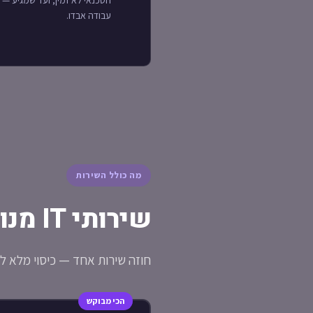
הטכנאי לא זמין, ועד שמגיע — 
עבודה אבדו.
מה כולל השירות
שירותי IT מנוהלים של Safenet
חוזה שירות אחד — כיסוי מלא לכל צרכי ה-IT ש