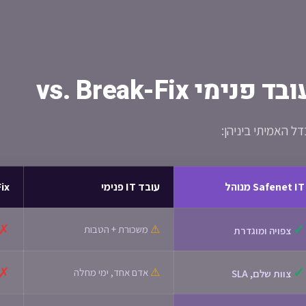
 האמיתי ביניהן:
Safenet IT מנוהל
עובד IT פנימי
k-Fix
✗
✓
⚠
משכורת + הטבות
צפויה ומוגדרת
✗
✓
⚠
אדם אחד, ימי מחלה
צוות שלם, SLA