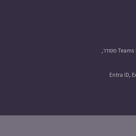
הרבה עסקים משלמים על Microsoft 365 ומשתמשים רק ב-10% ממה שהם קנו. Email בלבד, בלי Teams מסודר,
Entra ID, Exchange Onlin