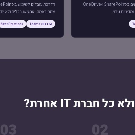
הקמת סביבת שיתוף קבצים ופרויקטים ב-SharePoint ו-OneDrive
דיניות גיבוי.
שהם באמת ישתמשו בכלים ולא יחזר
T
הדרכות Teams
Best Practices
03
02