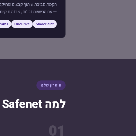
— עם הרשאות נכונות, מבנה תיקיות ומ
eams
OneDrive
SharePoint
היתרון שלנו
למה Safenet ולא כל חברת IT אחרת?
01