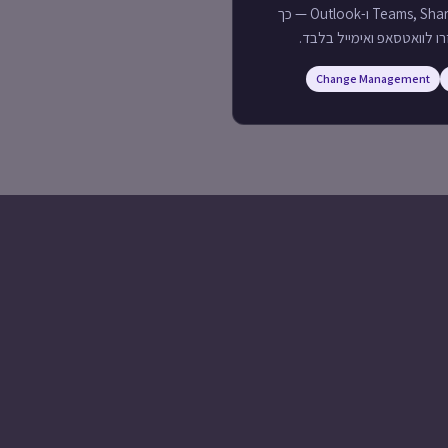
הדרכת עובדים לשימוש ב-Teams, SharePoint ו-Outlook — כך
ו לוואטסאפ ואימייל בלבד.
Change Management