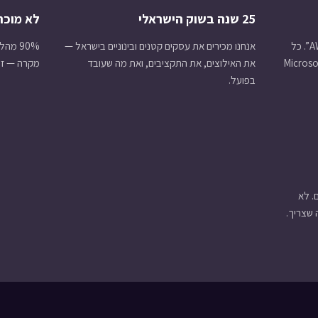
25 שנה בשוק הישראלי
לא מוכרי
אנחנו לא עושים “קצת Google, קצת AWS”. כל
אנחנו מכירים את עסקים קטנים ובינוניים בישראל —
Microsoft — 3,
את האילוצים, את התקציבים, ואת מה שעובד
מקרה — זה 
בפועל.
. לא
 שצריך.