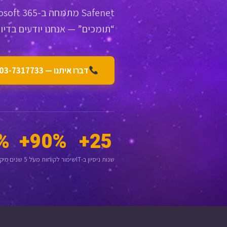
“תומכים” — אנחנו יודעים בדיוק
דברו איתנו — 03-7317733
%
90%+
25+
שנות ניסיון ב-IT
שימור לקוחות מעל 5 שנים
מיקוד ב-