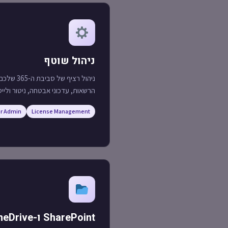
ניהול שוטף
ניהול רציף
הרשאות, עדכוני אבטחה, ניטור ולייס
r Admin
License Management
SharePoint ו-OneDrive