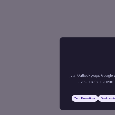
מעבר מ-Google Workspace, Exchange מקומי, Outlook רגיל,
תונים ועם מינימום הפרעה
Zero Downtime
On-Premi